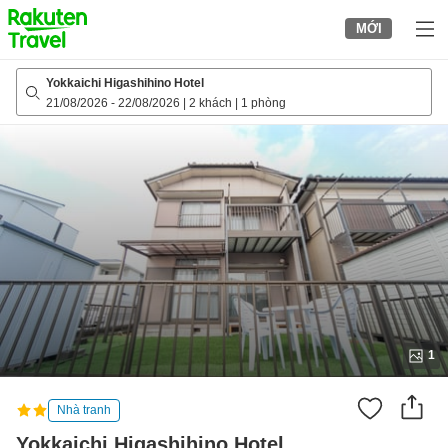
to
MỚI
top
page
Yokkaichi Higashihino Hotel
21/08/2026
-
22/08/2026
|
2 khách
|
1 phòng
1
Nhà tranh
Yokkaichi Higashihino Hotel