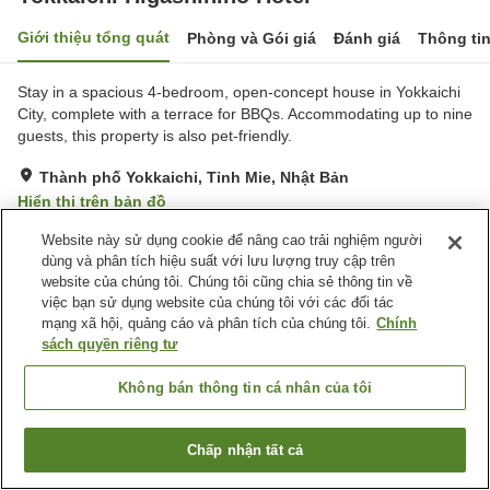
Giới thiệu tổng quát
Phòng và Gói giá
Đánh giá
Thông ti
Stay in a spacious 4-bedroom, open-concept house in Yokkaichi
City, complete with a terrace for BBQs. Accommodating up to nine
guests, this property is also pet-friendly.
Thành phố Yokkaichi, Tỉnh Mie, Nhật Bản
Hiển thị trên bản đồ
Rất tốt
Đánh giá:
7
lượt
4
Website này sử dụng cookie để nâng cao trải nghiệm người
dùng và phân tích hiệu suất với lưu lượng truy cập trên
website của chúng tôi. Chúng tôi cũng chia sẻ thông tin về
Tiện nghi chỗ nghỉ
việc bạn sử dụng website của chúng tôi với các đối tác
mạng xã hội, quảng cáo và phân tích của chúng tôi.
Chính
Bãi đỗ xe
Thân thiện với thú cưng
sách quyền riêng tư
Trang chủ
Nhật Bản
Tỉnh Mie
Thành phố Yokkaichi
Không bán thông tin cá nhân của tôi
Yokkaichi Higashihino Hotel
Chấp nhận tất cả
Tìm phòng trống