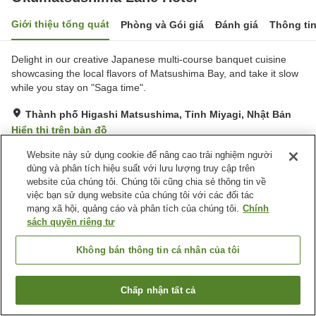
Giới thiệu tổng quát
Phòng và Gói giá
Đánh giá
Thông ti
Delight in our creative Japanese multi-course banquet cuisine
showcasing the local flavors of Matsushima Bay, and take it slow
while you stay on "Saga time".
Thành phố Higashi Matsushima, Tỉnh Miyagi, Nhật Bản
Hiển thị trên bản đồ
Tuyệt vời
Đánh giá:
160
lượt
4.4
Website này sử dụng cookie để nâng cao trải nghiệm người
dùng và phân tích hiệu suất với lưu lượng truy cập trên
website của chúng tôi. Chúng tôi cũng chia sẻ thông tin về
Tiện nghi chỗ nghỉ
việc bạn sử dụng website của chúng tôi với các đối tác
mạng xã hội, quảng cáo và phân tích của chúng tôi.
Chính
Bãi đỗ xe
sách quyền riêng tư
Trang chủ
Nhật Bản
Tỉnh Miyagi
Không bán thông tin cá nhân của tôi
Thành phố Higashi Matsushima
Okumatsushima Lane Hotel
Chấp nhận tất cả
Tìm phòng trống