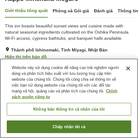
Giới thiệu tổng quát
Phòng và Gói giá
Đánh giá
Thông ti
This inn boasts beautiful sunset views and cuisine made with
natural seasonal ingredients cultivated on the Oshika Peninsula.
Wi-Fi access, cypress bathtubs, and banquet halls available.
Thành phố Ishinomaki, Tỉnh Miyagi, Nhật Bản
Hiển thị trên bản đồ
Xuất sắc
Đánh giá:
36
lượt
4.7
Website này sử dụng cookie để nâng cao trải nghiệm người
dùng và phân tích hiệu suất với lưu lượng truy cập trên
website của chúng tôi. Chúng tôi cũng chia sẻ thông tin về
Tiện nghi chỗ nghỉ
việc bạn sử dụng website của chúng tôi với các đối tác
mạng xã hội, quảng cáo và phân tích của chúng tôi.
Chính
Bãi đỗ xe
Cửa hàng
sách quyền riêng tư
Sảnh tiệc
Phòng karaoke
Không bán thông tin cá nhân của tôi
Trang chủ
Nhật Bản
Tỉnh Miyagi
Thành phố Ishinomaki
Kappo Minshuku Meguro
Chấp nhận tất cả
Tìm phòng trống