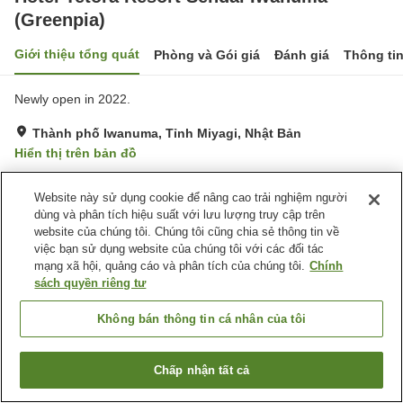
(Greenpia)
Giới thiệu tổng quát
Phòng và Gói giá
Đánh giá
Thông ti
Newly open in 2022.
Thành phố Iwanuma, Tỉnh Miyagi, Nhật Bản
Hiển thị trên bản đồ
Tuyệt vời
Đánh giá:
151
lượt
4.3
Website này sử dụng cookie để nâng cao trải nghiệm người
dùng và phân tích hiệu suất với lưu lượng truy cập trên
Trang chủ
Nhật Bản
Tỉnh Miyagi
Thành phố Iwanuma
website của chúng tôi. Chúng tôi cũng chia sẻ thông tin về
Hotel Tetora Resort Sendai Iwanuma (Greenpia)
việc bạn sử dụng website của chúng tôi với các đối tác
mạng xã hội, quảng cáo và phân tích của chúng tôi.
Chính
sách quyền riêng tư
Không bán thông tin cá nhân của tôi
Chấp nhận tất cả
Tìm phòng trống