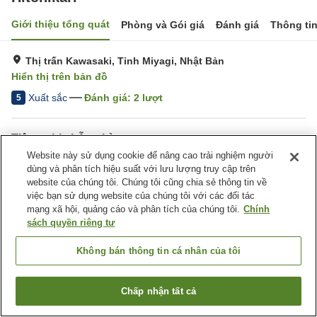
Giới thiệu tổng quát
Phòng và Gói giá
Đánh giá
Thông ti
Thị trấn Kawasaki, Tỉnh Miyagi, Nhật Bản
Hiển thị trên bản đồ
Xuất sắc
Đánh giá:
2
lượt
5
Tiện nghi chỗ nghỉ
Website này sử dụng cookie để nâng cao trải nghiệm người
Bãi đỗ xe
Nhà bếp (dùng chung)
dùng và phân tích hiệu suất với lưu lượng truy cập trên
Nhà Tắm Công Cộng (Có
website của chúng tôi. Chúng tôi cũng chia sẻ thông tin về
nước nóng)
việc bạn sử dụng website của chúng tôi với các đối tác
mạng xã hội, quảng cáo và phân tích của chúng tôi.
Chính
sách quyền riêng tư
Trang chủ
Nhật Bản
Tỉnh Miyagi
Thị trấn Kawasaki
Hitohikari
Không bán thông tin cá nhân của tôi
Chấp nhận tất cả
Tìm phòng trống