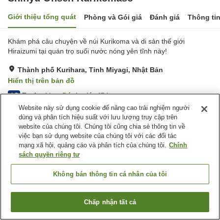
Giới thiệu tổng quát
Phòng và Gói giá
Đánh giá
Thông ti
Khám phá câu chuyện về núi Kurikoma và di sản thế giới
Hiraizumi tại quán trọ suối nước nóng yên tĩnh này!
Thành phố Kurihara, Tỉnh Miyagi, Nhật Bản
Hiển thị trên bản đồ
Tuyệt vời
Đánh giá:
47
lượt
4.5
Website này sử dụng cookie để nâng cao trải nghiệm người
dùng và phân tích hiệu suất với lưu lượng truy cập trên
Tiện nghi chỗ nghỉ
website của chúng tôi. Chúng tôi cũng chia sẻ thông tin về
việc bạn sử dụng website của chúng tôi với các đối tác
Bãi đỗ xe
Máy bán hàng tự động
mạng xã hội, quảng cáo và phân tích của chúng tôi.
Chính
Cửa hàng
Nhà Tắm Lộ Thiên (Có
sách quyền riêng tư
Nước Nóng)
Không bán thông tin cá nhân của tôi
Trang chủ
Nhật Bản
Tỉnh Miyagi
Thành phố Kurihara
Shinyu Onsen Kurikomaso
Chấp nhận tất cả
Tìm phòng trống