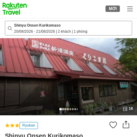
to
MỚI
top
page
Shinyu Onsen Kurikomaso
20/08/2026
-
21/08/2026
|
2 khách
|
1 phòng
16
Ryokan
Shinyu Onsen Kurikomaso