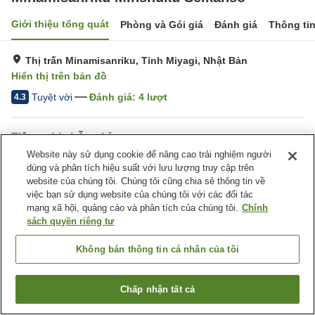
Giới thiệu tổng quát
Phòng và Gói giá
Đánh giá
Thông ti
Thị trấn Minamisanriku, Tỉnh Miyagi, Nhật Bản
Hiển thị trên bản đồ
Tuyệt vời
Đánh giá:
4
lượt
4.3
Tiện nghi chỗ nghỉ
Website này sử dụng cookie để nâng cao trải nghiệm người
Bãi đỗ xe
Sảnh tiệc
dùng và phân tích hiệu suất với lưu lượng truy cập trên
website của chúng tôi. Chúng tôi cũng chia sẻ thông tin về
việc bạn sử dụng website của chúng tôi với các đối tác
Trang chủ
Nhật Bản
Tỉnh Miyagi
Thị trấn Minamisanriku
mạng xã hội, quảng cáo và phân tích của chúng tôi.
Chính
Minamisanriku Minshuku Seikanso
sách quyền riêng tư
Không bán thông tin cá nhân của tôi
Chấp nhận tất cả
Tìm phòng trống