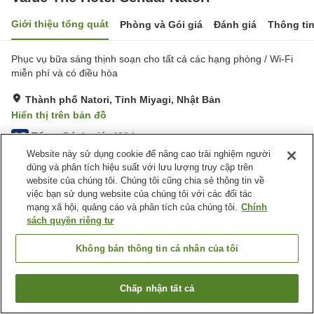
Giới thiệu tổng quát
Phòng và Gói giá
Đánh giá
Thông ti
Phục vụ bữa sáng thịnh soạn cho tất cả các hạng phòng / Wi-Fi
miễn phí và có điều hòa
Thành phố Natori, Tỉnh Miyagi, Nhật Bản
Hiển thị trên bản đồ
Tốt
Đánh giá:
402
lượt
3.7
Website này sử dụng cookie để nâng cao trải nghiệm người
dùng và phân tích hiệu suất với lưu lượng truy cập trên
Tiện nghi chỗ nghỉ
website của chúng tôi. Chúng tôi cũng chia sẻ thông tin về
việc bạn sử dụng website của chúng tôi với các đối tác
Bãi đỗ xe
Nhà hàng
mạng xã hội, quảng cáo và phân tích của chúng tôi.
Chính
Lounge
Máy bán hàng tự động
sách quyền riêng tư
Trang chủ
Nhật Bản
Tỉnh Miyagi
Thành phố Natori
Không bán thông tin cá nhân của tôi
Value The Hotel Sendai Natori
Chấp nhận tất cả
Tìm phòng trống