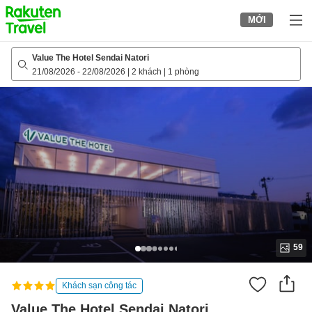
to
MỚI
top
page
Value The Hotel Sendai Natori
21/08/2026
-
22/08/2026
|
2 khách
|
1 phòng
59
Khách sạn công tác
Value The Hotel Sendai Natori