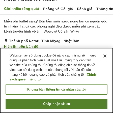
Giới thiệu tổng quát
Phòng và Gói giá
Đánh giá
Thông ti
Miễn phí buffet sáng/ Bồn tắm suối nước nóng lớn có nguồn gốc
tự nhiên/ Tất cả các phòng nghỉ đều được miễn phí xem các
kênh truyền hình vệ tinh Wowow/ Có sẵn Wi-Fi
Thành phố Natori, Tỉnh Miyagi, Nhật Bản
Hiển thị trên bản đồ
Rất tốt
Đánh giá:
268
lượt
4.1
Website này sử dụng cookie để nâng cao trải nghiệm người
dùng và phân tích hiệu suất với lưu lượng truy cập trên
website của chúng tôi. Chúng tôi cũng chia sẻ thông tin về
Tiện nghi chỗ nghỉ
việc bạn sử dụng website của chúng tôi với các đối tác
mạng xã hội, quảng cáo và phân tích của chúng tôi.
Chính
Wi-Fi
Nhà hàng
sách quyền riêng tư
Máy bán hàng tự động
Bãi đỗ xe miễn phí
Không bán thông tin cá nhân của tôi
Trang chủ
Nhật Bản
Tỉnh Miyagi
Thành phố Natori
Hotel Route-Inn Natori
Chấp nhận tất cả
Tìm phòng trống