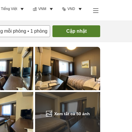
Tiếng Việt
VNM
VND
Tìm phòng trống
ng mỗi phòng
•
1
phòng
Cập nhật
Xem tất cả
50
ảnh