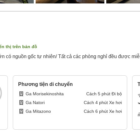
ển thị trên bản đồ
lớn có nguồn gốc tự nhiên/ Tất cả các phòng nghỉ đều được mi
Phương tiện di chuyển
T
Ga Morisekinoshita
Cách
5
phút
Đi bộ
Ga Natori
Cách
4
phút
Xe hơi
Ga Mitazono
Cách
6
phút
Xe hơi