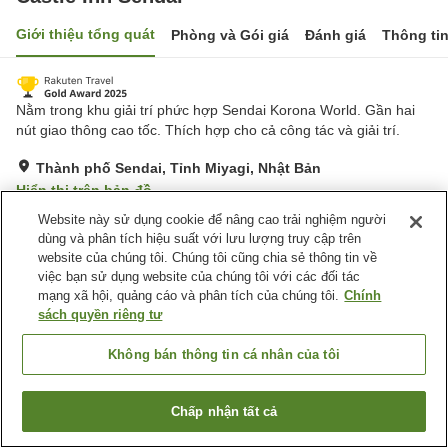
Giới thiệu tổng quát
Phòng và Gói giá
Đánh giá
Thông ti
Nằm trong khu giải trí phức hợp Sendai Korona World. Gần hai
nút giao thông cao tốc. Thích hợp cho cả công tác và giải trí.
Thành phố Sendai, Tỉnh Miyagi, Nhật Bản
Hiển thị trên bản đồ
Website này sử dụng cookie để nâng cao trải nghiệm người
Tuyệt vời
Đánh giá:
1,230
lượt
4.5
dùng và phân tích hiệu suất với lưu lượng truy cập trên
website của chúng tôi. Chúng tôi cũng chia sẻ thông tin về
Tiện nghi chỗ nghỉ
việc bạn sử dụng website của chúng tôi với các đối tác
mạng xã hội, quảng cáo và phân tích của chúng tôi.
Chính
Bãi đỗ xe
Phòng xông đá nóng
sách quyền riêng tư
Xông hơi
Spa / Salon
Không bán thông tin cá nhân của tôi
Trang chủ
Nhật Bản
Tỉnh Miyagi
Thành phố Sendai
Castle Inn Sendai
Chấp nhận tất cả
Tìm phòng trống