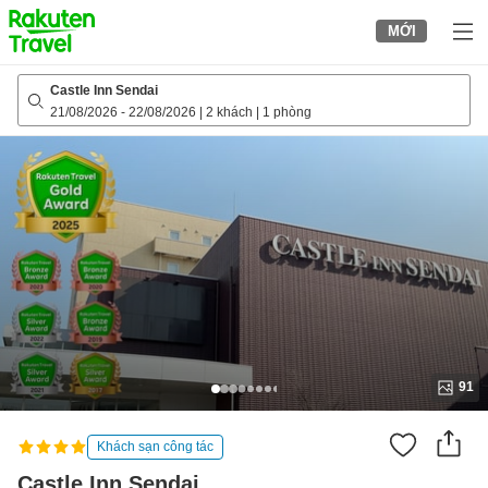
to
MỚI
top
page
Castle Inn Sendai
21/08/2026
-
22/08/2026
|
2 khách
|
1 phòng
91
Khách sạn công tác
Castle Inn Sendai