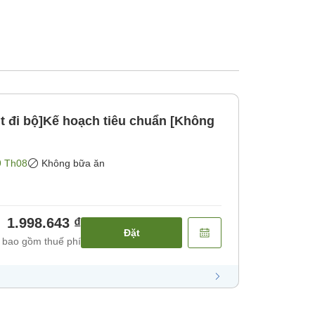
t đi bộ]Kế hoạch tiêu chuẩn [Không
9 Th08
Không bữa ăn
1.998.643 ₫
Đặt
 bao gồm thuế phí