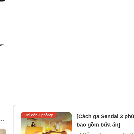
et
Chỉ còn
2
phòng!
[Cách ga Sendai 3 phú
bao gồm bữa ăn]