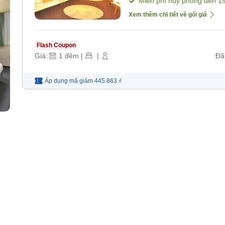
Miễn phí hủy phòng đến
1
Xem thêm chi tiết về gói giá
Flash Coupon
Giá:
1
đêm
|
|
Đã
Áp dụng mã
giảm
445.863 ₫