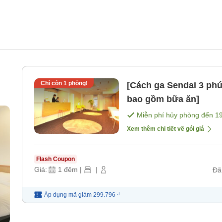
Chỉ còn
1
phòng!
[Cách ga Sendai 3 phú
bao gồm bữa ăn]
Miễn phí hủy phòng đến
1
Xem thêm chi tiết về gói giá
Flash Coupon
Giá:
1
đêm
|
|
Đã
Áp dụng mã
giảm
299.796 ₫