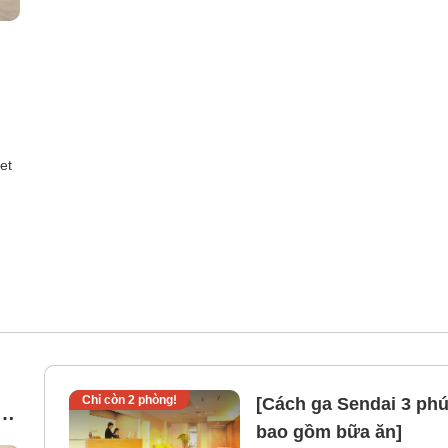
et
Chỉ còn
2
phòng!
[Cách ga Sendai 3 phú
-
bao gồm bữa ăn]