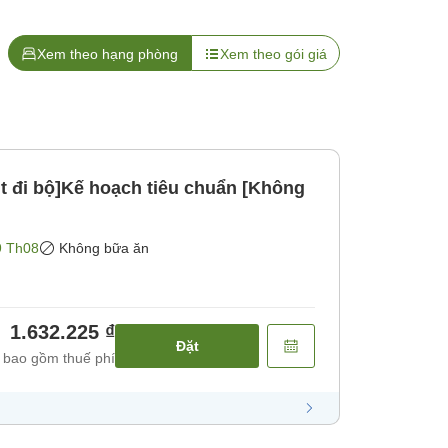
Xem theo hạng phòng
Xem theo gói giá
t đi bộ]Kế hoạch tiêu chuẩn [Không
9 Th08
Không bữa ăn
1.632.225 ₫
Đặt
 bao gồm thuế phí