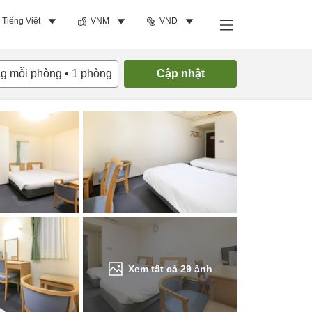
Tiếng Việt
VNM
VND
Tìm phòng trống
ng mỗi phòng
•
1
phòng
Cập nhật
Xem tất cả
29
ảnh