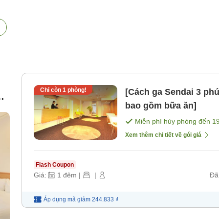
Chỉ còn
1
phòng!
[Cách ga Sendai 3 phú
bao gồm bữa ăn]
Miễn phí hủy phòng đến
1
Xem thêm chi tiết về gói giá
Flash Coupon
Giá:
1
đêm
|
|
Đã
Áp dụng mã
giảm
244.833 ₫