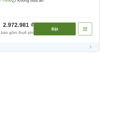
9 Th08
Không bữa ăn
2.972.981 ₫
Đặt
 bao gồm thuế phí