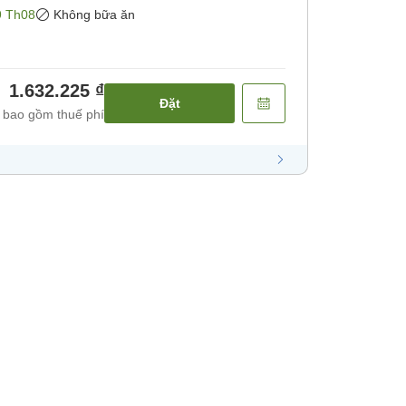
9 Th08
Không bữa ăn
1.632.225 ₫
Đặt
 bao gồm thuế phí