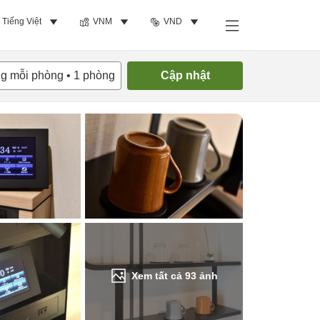
Tiếng Việt
VNM
VND
Tìm phòng trống
ng mỗi phòng
•
1
phòng
Cập nhật
Xem tất cả
93
ảnh