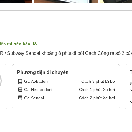
iển thị trên bản đồ
JR / Subway Sendai khoảng 8 phút đi bộ! Cách Cổng ra số 2 củ
Phương tiện di chuyển
T
Ga Aobadori
Cách
3
phút
Đi bộ
Ga Hirose-dori
Cách
1
phút
Xe hơi
Ga Sendai
Cách
2
phút
Xe hơi