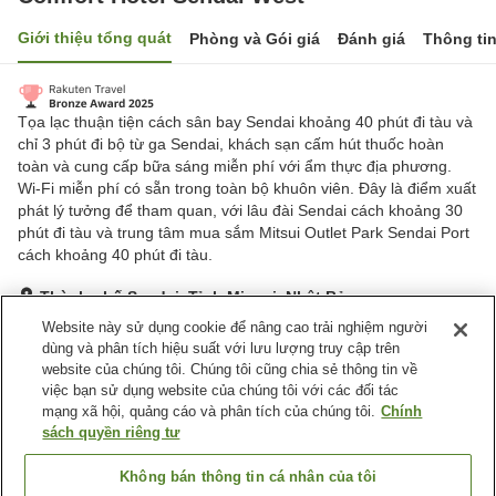
Giới thiệu tổng quát
Phòng và Gói giá
Đánh giá
Thông ti
Tọa lạc thuận tiện cách sân bay Sendai khoảng 40 phút đi tàu và
chỉ 3 phút đi bộ từ ga Sendai, khách sạn cấm hút thuốc hoàn
toàn và cung cấp bữa sáng miễn phí với ẩm thực địa phương.
Wi-Fi miễn phí có sẵn trong toàn bộ khuôn viên. Đây là điểm xuất
phát lý tưởng để tham quan, với lâu đài Sendai cách khoảng 30
phút đi tàu và trung tâm mua sắm Mitsui Outlet Park Sendai Port
cách khoảng 40 phút đi tàu.
Thành phố Sendai, Tỉnh Miyagi, Nhật Bản
Hiển thị trên bản đồ
Website này sử dụng cookie để nâng cao trải nghiệm người
dùng và phân tích hiệu suất với lưu lượng truy cập trên
Rất tốt
Đánh giá:
1,970
lượt
4.1
website của chúng tôi. Chúng tôi cũng chia sẻ thông tin về
việc bạn sử dụng website của chúng tôi với các đối tác
mạng xã hội, quảng cáo và phân tích của chúng tôi.
Chính
Tiện nghi chỗ nghỉ
sách quyền riêng tư
Spa / Salon
Máy bán hàng tự động
Giặt ủi có phí
Giao Hàng Tận Nhà
Không bán thông tin cá nhân của tôi