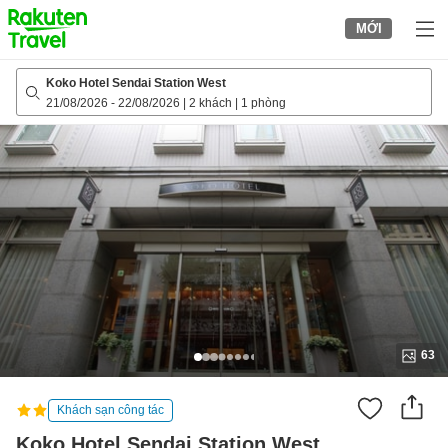
to
MỚI
top
page
Koko Hotel Sendai Station West
21/08/2026
-
22/08/2026
|
2 khách
|
1 phòng
63
Khách sạn công tác
Koko Hotel Sendai Station West