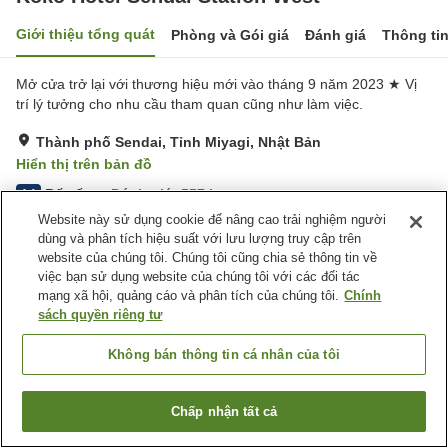
Giới thiệu tổng quát
Phòng và Gói giá
Đánh giá
Thông ti
Mở cửa trở lại với thương hiệu mới vào tháng 9 năm 2023 ★ Vị
trí lý tưởng cho nhu cầu tham quan cũng như làm việc.
Thành phố Sendai, Tỉnh Miyagi, Nhật Bản
Hiển thị trên bản đồ
Rất tốt
Đánh giá:
557
lượt
4.1
Website này sử dụng cookie để nâng cao trải nghiệm người
dùng và phân tích hiệu suất với lưu lượng truy cập trên
Tiện nghi chỗ nghỉ
website của chúng tôi. Chúng tôi cũng chia sẻ thông tin về
việc bạn sử dụng website của chúng tôi với các đối tác
Wi-Fi
Nhà hàng
mạng xã hội, quảng cáo và phân tích của chúng tôi.
Chính
Lounge
Hoàn toàn không hút thuốc
sách quyền riêng tư
Trang chủ
Nhật Bản
Tỉnh Miyagi
Thành phố Sendai
Không bán thông tin cá nhân của tôi
Koko Hotel Sendai Station West
Chấp nhận tất cả
Tìm phòng trống