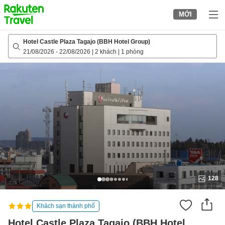
to
MỚI
top
page
Hotel Castle Plaza Tagajo (BBH Hotel Group)
21/08/2026
-
22/08/2026
|
2 khách
|
1 phòng
128
Khách sạn thành phố
Hotel Castle Plaza Tagajo (BBH Hotel