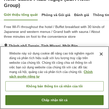
Group)
Giới thiệu tổng quát
Phòng và Gói giá
Đánh giá
Thông ti
Free Wi-Fi throughout the hotel / Buffet breakfast with 30 kinds of
Japanese and western menus / Grand bath with sauna / About
three minutes on foot to the convenience store
Thành phố Tagajo, Tỉnh Miyagi, Nhật Bản
Hiển thị trên bản đồ
Website này sử dụng cookie để nâng cao trải nghiệm người
dùng và phân tích hiệu suất với lưu lượng truy cập trên
Tốt
Đánh giá:
671
lượt
3.9
website của chúng tôi. Chúng tôi cũng chia sẻ thông tin về
việc bạn sử dụng website của chúng tôi với các đối tác
mạng xã hội, quảng cáo và phân tích của chúng tôi.
Chính
Tiện nghi chỗ nghỉ
sách quyền riêng tư
Bãi đỗ xe
Xông hơi
Spa / Salon
Nhà hàng
Không bán thông tin cá nhân của tôi
Trang chủ
Nhật Bản
Tỉnh Miyagi
Thành phố Tagajo
Chấp nhận tất cả
Tìm phòng trống
Hotel Castle Plaza Tagajo (BBH Hotel Group)