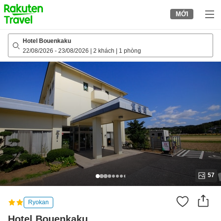
to
MỚI
top
page
Hotel Bouenkaku
22/08/2026
-
23/08/2026
|
2 khách
|
1 phòng
57
Ryokan
Hotel Bouenkaku