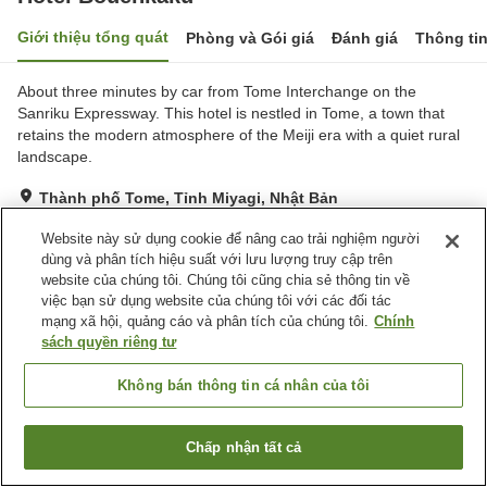
Giới thiệu tổng quát
Phòng và Gói giá
Đánh giá
Thông ti
About three minutes by car from Tome Interchange on the
Sanriku Expressway. This hotel is nestled in Tome, a town that
retains the modern atmosphere of the Meiji era with a quiet rural
landscape.
Thành phố Tome, Tỉnh Miyagi, Nhật Bản
Hiển thị trên bản đồ
Website này sử dụng cookie để nâng cao trải nghiệm người
Tuyệt vời
Đánh giá:
7
lượt
4.6
dùng và phân tích hiệu suất với lưu lượng truy cập trên
website của chúng tôi. Chúng tôi cũng chia sẻ thông tin về
việc bạn sử dụng website của chúng tôi với các đối tác
Tiện nghi chỗ nghỉ
mạng xã hội, quảng cáo và phân tích của chúng tôi.
Chính
sách quyền riêng tư
Bãi đỗ xe
Cafe
Máy bán hàng tự động
Sảnh tiệc
Không bán thông tin cá nhân của tôi
Trang chủ
Nhật Bản
Tỉnh Miyagi
Thành phố Tome
Chấp nhận tất cả
Hotel Bouenkaku
Tìm phòng trống