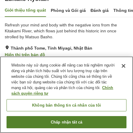
Giới thiệu tổng quát
Phòng và Gói giá
Đánh giá
Thông ti
Refresh your mind and body with the negative ions from the
Kitakami River, which flows just behind this historic inn once
strolled by Matsuo Basho.
Thành phố Tome, Tỉnh Miyagi, Nhật Bản
Hiển thị trên bản đồ
Tuyệt vời
Đánh giá:
16
lượt
4.6
Website này sử dụng cookie để nâng cao trải nghiệm người
dùng và phân tích hiệu suất với lưu lượng truy cập trên
website của chúng tôi. Chúng tôi cũng chia sẻ thông tin về
Tiện nghi chỗ nghỉ
việc bạn sử dụng website của chúng tôi với các đối tác
mạng xã hội, quảng cáo và phân tích của chúng tôi.
Chính
Bãi đỗ xe
Quầy izakaya
sách quyền riêng tư
Giao Hàng Tận Nhà
Không bán thông tin cá nhân của tôi
Trang chủ
Nhật Bản
Tỉnh Miyagi
Thành phố Tome
Ebitake Ryokan
Chấp nhận tất cả
Tìm phòng trống