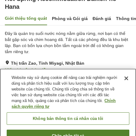
Hana
Giới thiệu tổng quát
Phòng và Gói giá
Đánh giá
Thông ti
Đây là quán trọ suối nước nóng nằm giữa rừng, nơi bạn có thể
bắt gặp sóc và chim hoang dã. Tất cả các phòng đều là khu biệt
lập. Bạn có bốn lựa chọn bồn tắm ngoài trời để có không gian
tắm riêng tư.
Thị trấn Zao, Tỉnh Miyagi, Nhật Bản
Hiển thị trên bản đồ
Website này sử dụng cookie để nâng cao trải nghiệm người
Xuất sắc
Đánh giá:
19
lượt
4.8
dùng và phân tích hiệu suất với lưu lượng truy cập trên
website của chúng tôi. Chúng tôi cũng chia sẻ thông tin về
việc bạn sử dụng website của chúng tôi với các đối tác
Tiện nghi chỗ nghỉ
mạng xã hội, quảng cáo và phân tích của chúng tôi.
Chính
Phòng xông đá nóng
Xông hơi
sách quyền riêng tư
Nhà hàng
Nhà Tắm Lộ Thiên (Có
Nước Nóng)
Không bán thông tin cá nhân của tôi
Trang chủ
Nhật Bản
Tỉnh Miyagi
Thị trấn Zao
Chấp nhận tất cả