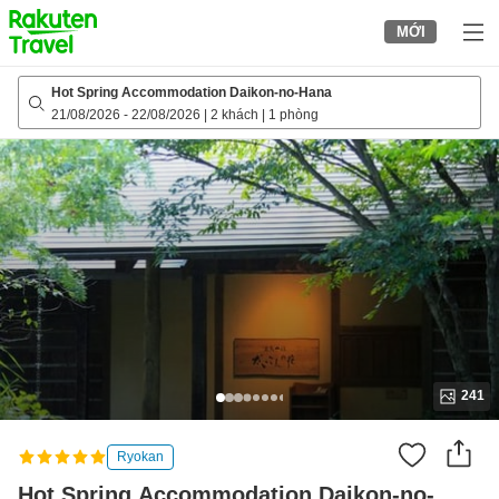
to
MỚI
top
page
Hot Spring Accommodation Daikon-no-Hana
21/08/2026
-
22/08/2026
|
2 khách
|
1 phòng
241
Ryokan
Hot Spring Accommodation Daikon-no-