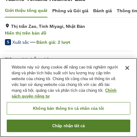
Giới thiệu tổng quát
Phòng và Gói giá
Đánh giá
Thông ti
Thị trấn Zao, Tỉnh Miyagi, Nhật Bản
Hiển thị trên bản đồ
Xuất sắc
Đánh giá:
2
lượt
5
Tiện nghi chỗ nghỉ
Website này sử dụng cookie để nâng cao trải nghiệm người
Bãi đỗ xe
dùng và phân tích hiệu suất với lưu lượng truy cập trên
website của chúng tôi. Chúng tôi cũng chia sẻ thông tin về
Trang chủ
việc bạn sử dụng website của chúng tôi với các đối tác
Nhật Bản
Tỉnh Miyagi
Thị trấn Zao
Tabino Teitaku Realiser Zao
mạng xã hội, quảng cáo và phân tích của chúng tôi.
Chính
sách quyền riêng tư
Không bán thông tin cá nhân của tôi
Chấp nhận tất cả
Tìm phòng trống