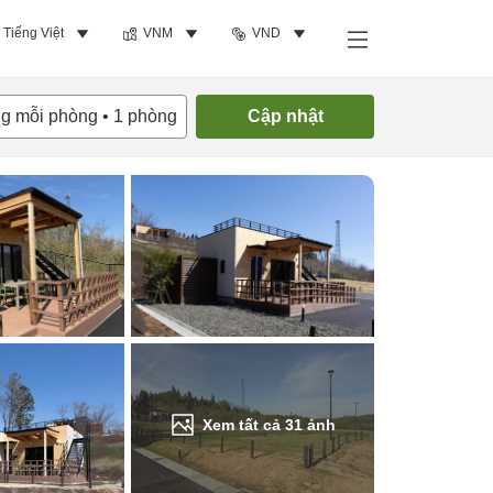
Tiếng Việt
VNM
VND
Tìm phòng trống
ng mỗi phòng
•
1
phòng
Cập nhật
Xem tất cả
31
ảnh