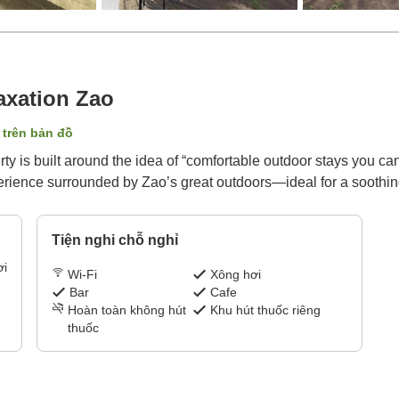
axation Zao
ị trên bản đồ
ty is built around the idea of “comfortable outdoor stays you can
perience surrounded by Zao’s great outdoors—ideal for a soothi
Tiện nghi chỗ nghỉ
ơi
Wi-Fi
Xông hơi
Bar
Cafe
Hoàn toàn không hút
Khu hút thuốc riêng
thuốc