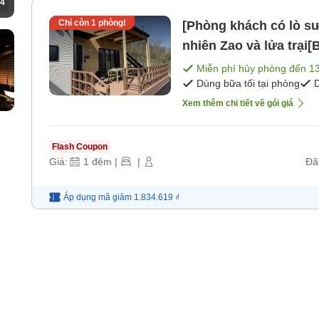
4
Chỉ còn
1
phòng!
[Phòng khách có lò sưở
nhiên Zao và lửa trại
sáng] [Bữa tối]
Miễn phí hủy phòng đến
1
Dùng bữa tối tại phòng
D
Xem thêm chi tiết về gói giá
Flash Coupon
Giá:
1
đêm
|
|
Đã
Áp dụng mã
giảm
1.834.619 ₫