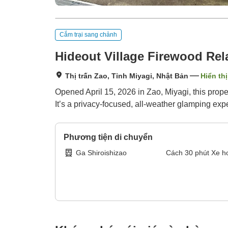
Cắm trại sang chảnh
Hideout Village Firewood Rel
Thị trấn Zao, Tỉnh Miyagi, Nhật Bản
Hiển th
Opened April 15, 2026 in Zao, Miyagi, this proper
It’s a privacy-focused, all-weather glamping ex
Phương tiện di chuyển
Ga Shiroishizao
Cách
30
phút
Xe h