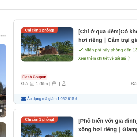
Chỉ còn
1
phòng!
[Chỉ ở qua đêm]Có kh
,
hơi riêng｜Cắm trại gi
gồm bữa ăn]
Miễn phí hủy phòng đến
1
Xem thêm chi tiết về gói giá
Flash Coupon
Giá:
1
đêm
|
|
Đã
Áp dụng mã
giảm
1.052.615 ₫
6
Chỉ còn
1
phòng!
[Phổ biến với gia đìn
xông hơi riêng｜Glam