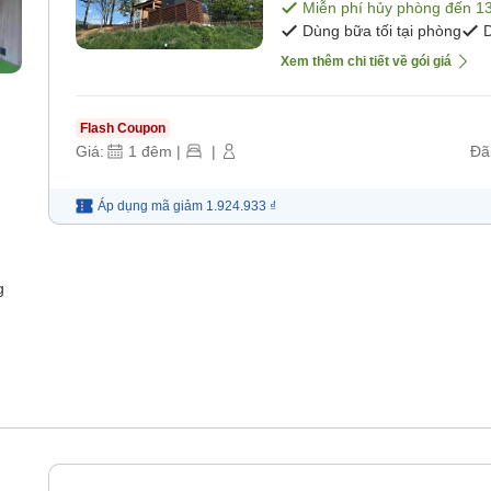
sáng và tối] [Bữa sáng
Miễn phí hủy phòng đến
1
Dùng bữa tối tại phòng
D
Xem thêm chi tiết về gói giá
Flash Coupon
Giá:
1
đêm
|
|
Đã
Áp dụng mã
giảm
1.924.933 ₫
g