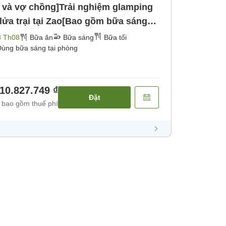
i và vợ chồng]Trải nghiệm glamping
 lửa trại tại Zao[Bao gồm bữa sáng
 tối]
3 Th08
Bữa ăn
Bữa sáng
Bữa tối
ùng bữa sáng tại phòng
10.827.749 ₫
Đặt
 bao gồm thuế phí