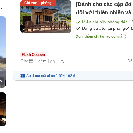
Chỉ còn
1
phòng!
[Dành cho các cặp đô
ng
đôi với thiên nhiên và
và tối] [Bữa sáng] [Bữa
Miễn phí hủy phòng đến
1
Dùng bữa tối tại phòng
D
Xem thêm chi tiết về gói giá
Flash Coupon
Giá:
1
đêm
|
|
Đã
Áp dụng mã
giảm
1.624.162 ₫
5