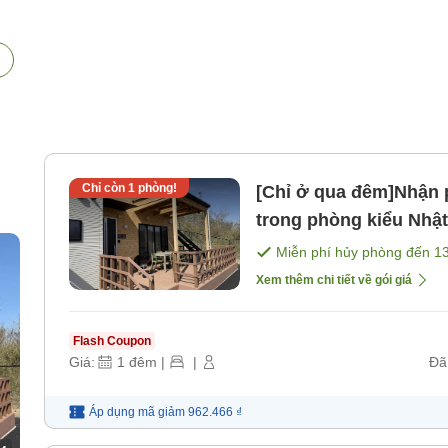
Chỉ còn
1
phòng!
[Chỉ ở qua đêm]Nhận
trong phòng kiểu Nhật
[Không bao gồm bữa 
Miễn phí hủy phòng đến
1
Xem thêm chi tiết về gói giá
Flash Coupon
Giá:
1
đêm
|
|
Đã
Áp dụng mã
giảm
962.466 ₫