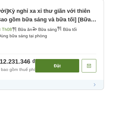
i]Kỳ nghỉ xa xỉ thư giãn với thiên
[Bao gồm bữa sáng và bữa tối] [Bữa
3 Th08
Bữa ăn
Bữa sáng
Bữa tối
ùng bữa sáng tại phòng
12.231.346 ₫
Đặt
 bao gồm thuế phí