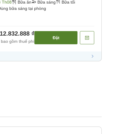
] [Bữa tối]
3 Th08
Bữa ăn
Bữa sáng
Bữa tối
ùng bữa sáng tại phòng
12.832.888 ₫
Đặt
 bao gồm thuế phí