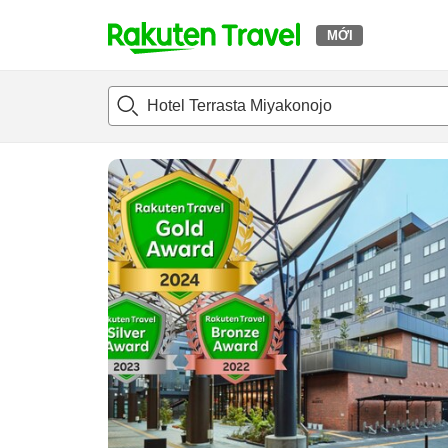
MỚI
t
Giới thiệu tổng quát
Phòng và Gói giá
Đánh giá
Tiệ
o
p
P
a
g
e
_
s
e
a
r
c
h