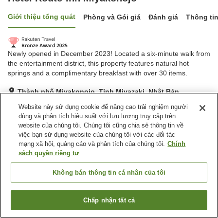
Giới thiệu tổng quát
Phòng và Gói giá
Đánh giá
Thông ti
Newly opened in December 2023! Located a six-minute walk from
the entertainment district, this property features natural hot
springs and a complimentary breakfast with over 30 items.
Thành phố Miyakonojo, Tỉnh Miyazaki, Nhật Bản
Hiển thị trên bản đồ
Website này sử dụng cookie để nâng cao trải nghiệm người
dùng và phân tích hiệu suất với lưu lượng truy cập trên
Tuyệt vời
Đánh giá:
468
lượt
4.4
website của chúng tôi. Chúng tôi cũng chia sẻ thông tin về
việc bạn sử dụng website của chúng tôi với các đối tác
mạng xã hội, quảng cáo và phân tích của chúng tôi.
Chính
Tiện nghi chỗ nghỉ
sách quyền riêng tư
Bãi đỗ xe
Spa / Salon
Nhà hàng
Máy bán hàng tự động
Không bán thông tin cá nhân của tôi
Trang chủ
Nhật Bản
Tỉnh Miyazaki
Thành phố Miyakonojo
Chấp nhận tất cả
Tìm phòng trống
Hotel Route-Inn Miyakonojo