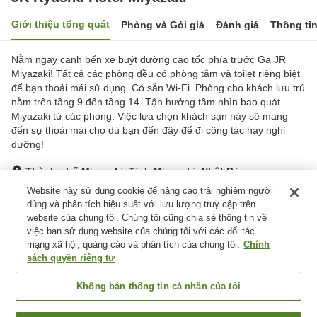
Giới thiệu tổng quát
Phòng và Gói giá
Đánh giá
Thông ti
Nằm ngay cạnh bến xe buýt đường cao tốc phía trước Ga JR
Miyazaki! Tất cả các phòng đều có phòng tắm và toilet riêng biệt
để bạn thoải mái sử dụng. Có sẵn Wi-Fi. Phòng cho khách lưu trú
nằm trên tầng 9 đến tầng 14. Tận hưởng tầm nhìn bao quát
Miyazaki từ các phòng. Việc lựa chọn khách sạn này sẽ mang
đến sự thoải mái cho dù bạn đến đây để đi công tác hay nghỉ
dưỡng!
Thành phố Miyazaki, Tỉnh Miyazaki, Nhật Bản
Hiển thị trên bản đồ
Website này sử dụng cookie để nâng cao trải nghiệm người
dùng và phân tích hiệu suất với lưu lượng truy cập trên
Tuyệt vời
Đánh giá:
723
lượt
4.3
website của chúng tôi. Chúng tôi cũng chia sẻ thông tin về
việc bạn sử dụng website của chúng tôi với các đối tác
mạng xã hội, quảng cáo và phân tích của chúng tôi.
Chính
Tiện nghi chỗ nghỉ
sách quyền riêng tư
Bãi đỗ xe
Spa / Salon
Nhà hàng
Cafe
Không bán thông tin cá nhân của tôi