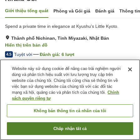
Giới thiệu tổng quát
Phòng và Gói giá
Đánh giá
Thông ti
Spend a private time in elegance at Kyushu's Little Kyoto.
Thành phố Nichinan, Tỉnh Miyazaki, Nhật Bản
Hiển thị trên bản đồ
Tuyệt vời
Đánh giá:
6
lượt
4.5
Website này sử dụng cookie để nâng cao trải nghiệm người
Tiện nghi chỗ nghỉ
dùng và phân tích hiệu suất với lưu lượng truy cập trên
website của chúng tôi. Chúng tôi cũng chia sẻ thông tin về
Bãi đỗ xe
việc bạn sử dụng website của chúng tôi với các đối tác
mạng xã hội, quảng cáo và phân tích của chúng tôi.
Chính
Trang chủ
Nhật Bản
Tỉnh Miyazaki
Thành phố Nichinan
sách quyền riêng tư
Kiraku Obi
Không bán thông tin cá nhân của tôi
Chấp nhận tất cả
Tìm phòng trống