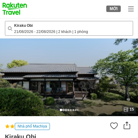
to
MỚI
top
page
Kiraku Obi
21/08/2026
-
22/08/2026
|
2 khách
|
1 phòng
15
Nhà phố Machiya
Kiraku Obi