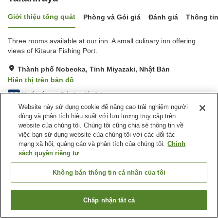
Giới thiệu tổng quát
Phòng và Gói giá
Đánh giá
Thông ti
Three rooms available at our inn. A small culinary inn offering
views of Kitaura Fishing Port.
Thành phố Nobeoka, Tỉnh Miyazaki, Nhật Bản
Hiển thị trên bản đồ
Xuất sắc
Đánh giá:
8
lượt
4.8
Website này sử dụng cookie để nâng cao trải nghiệm người
dùng và phân tích hiệu suất với lưu lượng truy cập trên
Tiện nghi chỗ nghỉ
website của chúng tôi. Chúng tôi cũng chia sẻ thông tin về
việc bạn sử dụng website của chúng tôi với các đối tác
Bãi đỗ xe
Sảnh tiệc
mạng xã hội, quảng cáo và phân tích của chúng tôi.
Chính
sách quyền riêng tư
Trang chủ
Nhật Bản
Tỉnh Miyazaki
Thành phố Nobeoka
Takahiraya
Không bán thông tin cá nhân của tôi
Chấp nhận tất cả
Tìm phòng trống