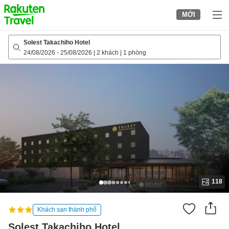
to
MỚI
top
page
Solest Takachiho Hotel
24/08/2026
-
25/08/2026
|
2 khách
|
1 phòng
118
Khách sạn thành phố
Solest Takachiho Hotel