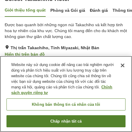
Giới thiệu tổng quát
Phòng và Gói giá
Đánh giá
Thông ti
Được bao quanh bởi những ngọn núi Takachiho và kết hợp tinh
hoa tự nhiên của khu vực. Chúng tôi mang đến cho du khách một
không gian thư giãn chất lượng cao.
Thị trấn Takachiho, Tỉnh Miyazaki, Nhật Bản
Hiển thị trên bản đồ
Rất tốt
Đánh giá:
175
lượt
4.1
Website này sử dụng cookie để nâng cao trải nghiệm người
dùng và phân tích hiệu suất với lưu lượng truy cập trên
website của chúng tôi. Chúng tôi cũng chia sẻ thông tin về
Tiện nghi chỗ nghỉ
việc bạn sử dụng website của chúng tôi với các đối tác
mạng xã hội, quảng cáo và phân tích của chúng tôi.
Chính
Bãi đỗ xe
Nhà hàng
sách quyền riêng tư
Máy bán hàng tự động
Không bán thông tin cá nhân của tôi
Trang chủ
Nhật Bản
Tỉnh Miyazaki
Thị trấn Takachiho
Solest Takachiho Hotel
Chấp nhận tất cả
Tìm phòng trống