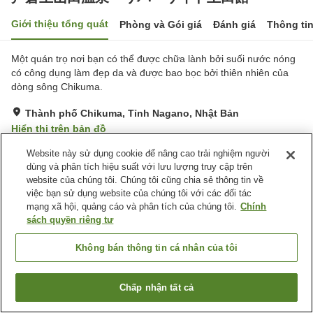
Giới thiệu tổng quát
Phòng và Gói giá
Đánh giá
Thông ti
Một quán trọ nơi bạn có thể được chữa lành bởi suối nước nóng
có công dụng làm đẹp da và được bao bọc bởi thiên nhiên của
dòng sông Chikuma.
Thành phố Chikuma, Tỉnh Nagano, Nhật Bản
Hiển thị trên bản đồ
Rất tốt
Đánh giá:
509
lượt
3.9
Website này sử dụng cookie để nâng cao trải nghiệm người
dùng và phân tích hiệu suất với lưu lượng truy cập trên
website của chúng tôi. Chúng tôi cũng chia sẻ thông tin về
Tiện nghi chỗ nghỉ
việc bạn sử dụng website của chúng tôi với các đối tác
mạng xã hội, quảng cáo và phân tích của chúng tôi.
Chính
Bãi đỗ xe
Máy bán hàng tự động
sách quyền riêng tư
Cửa hàng
Phòng họp
Không bán thông tin cá nhân của tôi
Trang chủ
Nhật Bản
Tỉnh Nagano
Thành phố Chikuma
戸倉上山田温泉 リバーサイド上田館
Chấp nhận tất cả
Tìm phòng trống