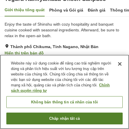
Giới thiệu tổng quát
Phòng và Gói giá
Đánh giá
Thông ti
Enjoy the taste of Shinshu with cozy hospitality and banquet
cuisine cooked with seasonal ingredients. Afterward, be sure to
relax in the open-air bath.
Thành phố Chikuma, Tỉnh Nagano, Nhật Bản
Hiển thị trên bản đồ
Tuyệt vời
Đánh giá:
40
lượt
4.3
Website này sử dụng cookie để nâng cao trải nghiệm người
dùng và phân tích hiệu suất với lưu lượng truy cập trên
website của chúng tôi. Chúng tôi cũng chia sẻ thông tin về
Tiện nghi chỗ nghỉ
việc bạn sử dụng website của chúng tôi với các đối tác
mạng xã hội, quảng cáo và phân tích của chúng tôi.
Chính
Bãi đỗ xe
Máy bán hàng tự động
sách quyền riêng tư
Cửa hàng
Phòng họp
Không bán thông tin cá nhân của tôi
Trang chủ
Nhật Bản
Tỉnh Nagano
Thành phố Chikuma
Togura Kamiyamada Onsen Sanpuso
Chấp nhận tất cả
Tìm phòng trống