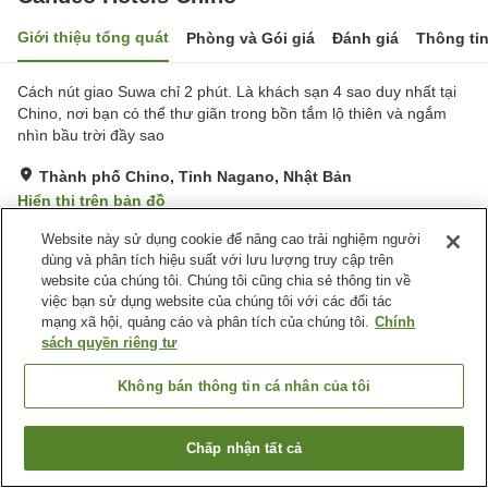
Giới thiệu tổng quát
Phòng và Gói giá
Đánh giá
Thông ti
Cách nút giao Suwa chỉ 2 phút. Là khách sạn 4 sao duy nhất tại
Chino, nơi bạn có thể thư giãn trong bồn tắm lộ thiên và ngắm
nhìn bầu trời đầy sao
Thành phố Chino, Tỉnh Nagano, Nhật Bản
Hiển thị trên bản đồ
Rất tốt
Đánh giá:
532
lượt
3.9
Website này sử dụng cookie để nâng cao trải nghiệm người
dùng và phân tích hiệu suất với lưu lượng truy cập trên
website của chúng tôi. Chúng tôi cũng chia sẻ thông tin về
Tiện nghi chỗ nghỉ
việc bạn sử dụng website của chúng tôi với các đối tác
mạng xã hội, quảng cáo và phân tích của chúng tôi.
Chính
Bãi đỗ xe
Xông hơi
sách quyền riêng tư
Spa / Salon
Máy bán hàng tự động
Không bán thông tin cá nhân của tôi
Trang chủ
Nhật Bản
Tỉnh Nagano
Thành phố Chino
Candeo Hotels Chino
Chấp nhận tất cả
Tìm phòng trống