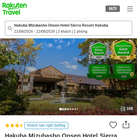
to
MỚI
top
page
Hakuba Mizubasho Onsen Hotel Sierra Resort Hakuba
21/08/2026
-
22/08/2026
|
2 khách
|
1 phòng
108
Khách sạn nghỉ dưỡng
Hakuba Mizubasho Onsen Hotel Sierra