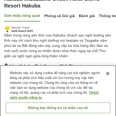
Resort Hakuba
Giới thiệu tổng quát
Phòng và Gói giá
Đánh giá
Thông ti
Nằm trong rừng yên tĩnh của Hakuba, khách sạn nghỉ dưỡng yên
tĩnh này chỉ cách khu nghỉ dưỡng núi Iwatake và Tsugaike năm
phút lái xe.Bất động sản này cung cấp ba nhà hàng độc đáo và
một suối nước nóng tự nhiên được khai thác ngay tại chỗ.Thư
giãn và nghỉ ngơi giữa lòng thiên nhiên.
Làng Hakuba, Tỉnh Nagano, Nhật Bản
Hiển thị trên bản đồ
Website này sử dụng cookie để nâng cao trải nghiệm người
dùng và phân tích hiệu suất với lưu lượng truy cập trên
Tuyệt vời
Đánh giá:
409
lượt
4.6
website của chúng tôi. Chúng tôi cũng chia sẻ thông tin về
việc bạn sử dụng website của chúng tôi với các đối tác
mạng xã hội, quảng cáo và phân tích của chúng tôi.
Chính
Tiện nghi chỗ nghỉ
sách quyền riêng tư
Suối nước nóng trong nhà
Bể ngâm chân
Spa / Salon
Lounge
Không bán thông tin cá nhân của tôi