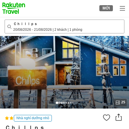
to
MỚI
top
page
Ｃｈｉｌｌｐｓ
20/08/2026
-
21/08/2026
|
2 khách
|
1 phòng
25
Nhà nghỉ dưỡng nhỏ
Ｃｈｉｌｌｐｓ