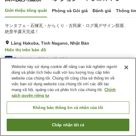
Giới thiệu tổng quát
Phòng và Gói giá
Đánh giá
Thông ti
サンタフェ・石煉瓦・からくり・古民家・ログ風デザイン部屋、
絶景半露天完成！
Làng Hakuba, Tỉnh Nagano, Nhật Bản
Hiển thị trên bản đồ
Tuyệt vời
Đánh giá:
19
lượt
4.6
Website này sử dụng cookie để nâng cao trải nghiệm người
dùng và phân tích hiệu suất với lưu lượng truy cập trên
Tiện nghi chỗ nghỉ
website của chúng tôi. Chúng tôi cũng chia sẻ thông tin về
việc bạn sử dụng website của chúng tôi với các đối tác
Bãi đỗ xe
Spa / Salon
mạng xã hội, quảng cáo và phân tích của chúng tôi.
Chính
Nhà hàng
Máy bán hàng tự động
sách quyền riêng tư
Trang chủ
Nhật Bản
Tỉnh Nagano
Làng Hakuba
Không bán thông tin cá nhân của tôi
白馬姫川温泉 ペンション ＴＯＭＡＴＯ
Chấp nhận tất cả
Tìm phòng trống