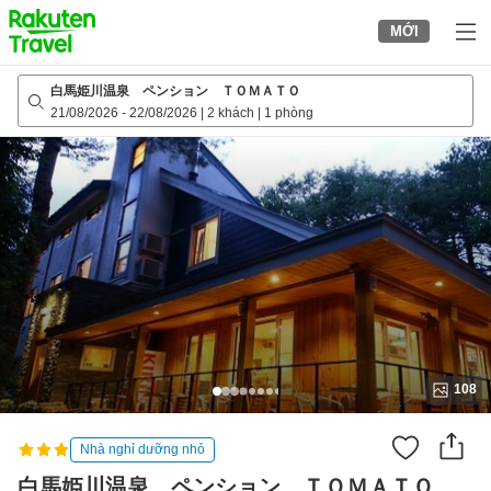
to
MỚI
top
page
白馬姫川温泉 ペンション ＴＯＭＡＴＯ
21/08/2026
-
22/08/2026
|
2 khách
|
1 phòng
108
Nhà nghỉ dưỡng nhỏ
白馬姫川温泉 ペンション ＴＯＭＡＴＯ