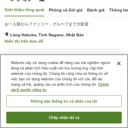
Giới thiệu tổng quát
Phòng và Gói giá
Đánh giá
Thông ti
お一人様からファミリー・グループまで大歓迎
Làng Hakuba, Tỉnh Nagano, Nhật Bản
Hiển thị trên bản đồ
Tiện nghi chỗ nghỉ
Website này sử dụng cookie để nâng cao trải nghiệm người
Bãi đỗ xe
Phòng Phơi Thiết Bị Trượt
dùng và phân tích hiệu suất với lưu lượng truy cập trên
Tuyết
website của chúng tôi. Chúng tôi cũng chia sẻ thông tin về
Giao Hàng Tận Nhà
Dịch Vụ Cho Thuê Đồ Trượt
việc bạn sử dụng website của chúng tôi với các đối tác
Tuyết
mạng xã hội, quảng cáo và phân tích của chúng tôi.
Chính
sách quyền riêng tư
Trang chủ
Nhật Bản
Tỉnh Nagano
Làng Hakuba
Không bán thông tin cá nhân của tôi
ペンション 麓
Chấp nhận tất cả
Tìm phòng trống