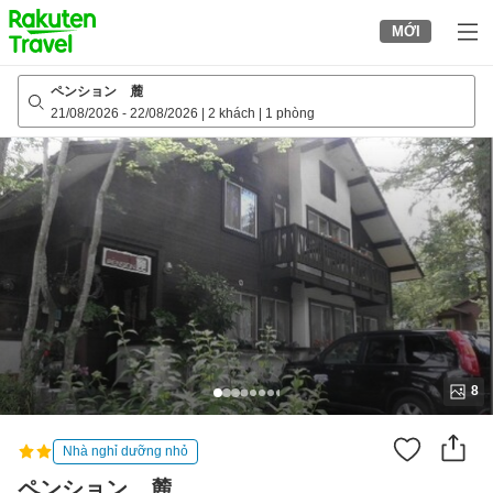
to
MỚI
top
page
ペンション 麓
21/08/2026
-
22/08/2026
|
2 khách
|
1 phòng
8
Nhà nghỉ dưỡng nhỏ
ペンション 麓