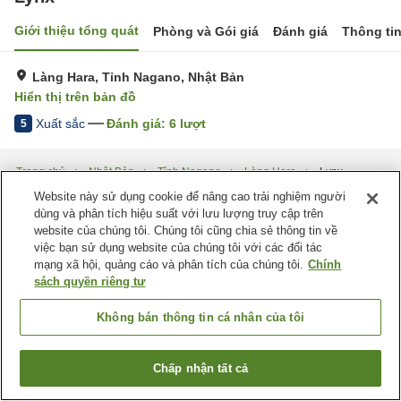
Giới thiệu tổng quát
Phòng và Gói giá
Đánh giá
Thông ti
Làng Hara, Tỉnh Nagano, Nhật Bản
Hiển thị trên bản đồ
Xuất sắc
Đánh giá:
6
lượt
5
Trang chủ
Nhật Bản
Tỉnh Nagano
Làng Hara
Lynx
Website này sử dụng cookie để nâng cao trải nghiệm người
dùng và phân tích hiệu suất với lưu lượng truy cập trên
website của chúng tôi. Chúng tôi cũng chia sẻ thông tin về
việc bạn sử dụng website của chúng tôi với các đối tác
mạng xã hội, quảng cáo và phân tích của chúng tôi.
Chính
sách quyền riêng tư
Không bán thông tin cá nhân của tôi
Chấp nhận tất cả
Tìm phòng trống