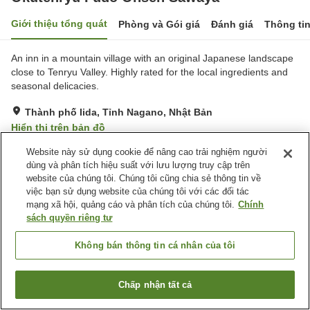
Giới thiệu tổng quát
Phòng và Gói giá
Đánh giá
Thông ti
An inn in a mountain village with an original Japanese landscape
close to Tenryu Valley. Highly rated for the local ingredients and
seasonal delicacies.
Thành phố Iida, Tỉnh Nagano, Nhật Bản
Hiển thị trên bản đồ
Xuất sắc
Đánh giá:
59
lượt
4.7
Website này sử dụng cookie để nâng cao trải nghiệm người
dùng và phân tích hiệu suất với lưu lượng truy cập trên
website của chúng tôi. Chúng tôi cũng chia sẻ thông tin về
Tiện nghi chỗ nghỉ
việc bạn sử dụng website của chúng tôi với các đối tác
mạng xã hội, quảng cáo và phân tích của chúng tôi.
Chính
Bãi đỗ xe
Lounge
sách quyền riêng tư
Máy bán hàng tự động
Cửa hàng
Không bán thông tin cá nhân của tôi
Trang chủ
Nhật Bản
Tỉnh Nagano
Thành phố Iida
Okutenryu Fudo Onsen Sawaya
Chấp nhận tất cả
Tìm phòng trống