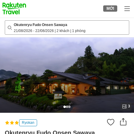
to
MỚI
top
page
Okutenryu Fudo Onsen Sawaya
21/08/2026
-
22/08/2026
|
2 khách
|
1 phòng
3
Ryokan
Okutenryu Fudo Onsen Sawaya