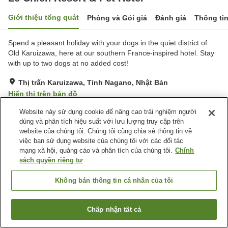
Giới thiệu tổng quát
Phòng và Gói giá
Đánh giá
Thông ti
Spend a pleasant holiday with your dogs in the quiet district of
Old Karuizawa, here at our southern France-inspired hotel. Stay
with up to two dogs at no added cost!
Thị trấn Karuizawa, Tỉnh Nagano, Nhật Bản
Hiển thị trên bản đồ
Tuyệt vời
Đánh giá:
423
lượt
4.6
Website này sử dụng cookie để nâng cao trải nghiệm người
dùng và phân tích hiệu suất với lưu lượng truy cập trên
website của chúng tôi. Chúng tôi cũng chia sẻ thông tin về
Tiện nghi chỗ nghỉ
việc bạn sử dụng website của chúng tôi với các đối tác
mạng xã hội, quảng cáo và phân tích của chúng tôi.
Chính
Bãi đỗ xe
Xông hơi
sách quyền riêng tư
Nhà hàng
Bar
Không bán thông tin cá nhân của tôi
Trang chủ
Nhật Bản
Tỉnh Nagano
Thị trấn Karuizawa
Le Chien Resort & Pet Hotel
Chấp nhận tất cả
Tìm phòng trống