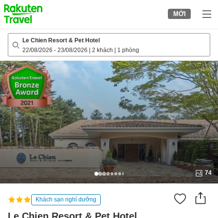
to
MỚI
top
page
Le Chien Resort & Pet Hotel
22/08/2026
-
23/08/2026
|
2 khách
|
1 phòng
74
Khách sạn nghỉ dưỡng
Le Chien Resort & Pet Hotel