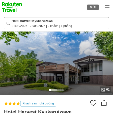
to
MỚI
top
page
Hotel Harvest Kyukaruizawa
21/08/2026
-
22/08/2026
|
2 khách
|
1 phòng
61
Khách sạn nghỉ dưỡng
Hotel Harvest Kyukaruizawa