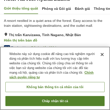
Giới thiệu tổng quát
Phòng và Gói giá
Đánh giá
Thông ti
A resort nestled in a quiet area of the forest. Easy access to the
train station, sightseeing destinations, and the outlet mall.
Thị trấn Karuizawa, Tỉnh Nagano, Nhật Bản
Hiển thị trên bản đồ
Tuyệt vời
Đánh giá:
486
lượt
4.4
Website này sử dụng cookie để nâng cao trải nghiệm người
dùng và phân tích hiệu suất với lưu lượng truy cập trên
Tiện nghi chỗ nghỉ
website của chúng tôi. Chúng tôi cũng chia sẻ thông tin về
việc bạn sử dụng website của chúng tôi với các đối tác
Bãi đỗ xe
Xông hơi
mạng xã hội, quảng cáo và phân tích của chúng tôi.
Chính
Spa / Salon
Hồ bơi
sách quyền riêng tư
Trang chủ
Nhật Bản
Tỉnh Nagano
Thị trấn Karuizawa
Không bán thông tin cá nhân của tôi
Hotel Harvest Kyukaruizawa
Chấp nhận tất cả
Tìm phòng trống