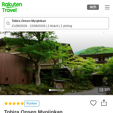
to
MỚI
top
page
Tobira Onsen Myojinkan
21/08/2026
-
22/08/2026
|
2 khách
|
1 phòng
113
Ryokan
Tobira Onsen Myojinkan