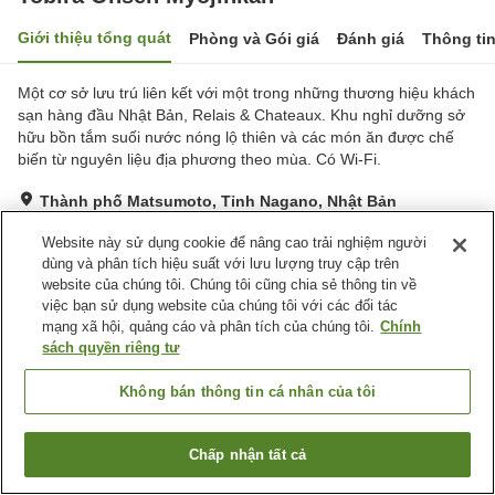
Giới thiệu tổng quát
Phòng và Gói giá
Đánh giá
Thông ti
Một cơ sở lưu trú liên kết với một trong những thương hiệu khách
sạn hàng đầu Nhật Bản, Relais & Chateaux. Khu nghỉ dưỡng sở
hữu bồn tắm suối nước nóng lộ thiên và các món ăn được chế
biến từ nguyên liệu địa phương theo mùa. Có Wi-Fi.
Thành phố Matsumoto, Tỉnh Nagano, Nhật Bản
Hiển thị trên bản đồ
Website này sử dụng cookie để nâng cao trải nghiệm người
Tuyệt vời
Đánh giá:
89
lượt
4.6
dùng và phân tích hiệu suất với lưu lượng truy cập trên
website của chúng tôi. Chúng tôi cũng chia sẻ thông tin về
việc bạn sử dụng website của chúng tôi với các đối tác
Tiện nghi chỗ nghỉ
mạng xã hội, quảng cáo và phân tích của chúng tôi.
Chính
sách quyền riêng tư
Bãi đỗ xe
Spa / Salon
Nhà hàng
Máy bán hàng tự động
Không bán thông tin cá nhân của tôi
Trang chủ
Nhật Bản
Tỉnh Nagano
Thành phố Matsumoto
Chấp nhận tất cả
Tobira Onsen Myojinkan
Tìm phòng trống