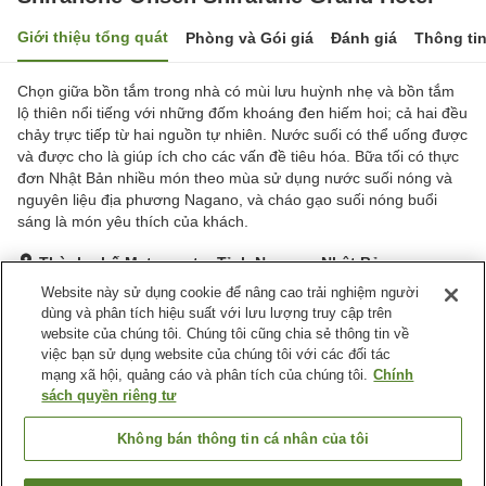
Giới thiệu tổng quát
Phòng và Gói giá
Đánh giá
Thông ti
Chọn giữa bồn tắm trong nhà có mùi lưu huỳnh nhẹ và bồn tắm
lộ thiên nổi tiếng với những đốm khoáng đen hiếm hoi; cả hai đều
chảy trực tiếp từ hai nguồn tự nhiên. Nước suối có thể uống được
và được cho là giúp ích cho các vấn đề tiêu hóa. Bữa tối có thực
đơn Nhật Bản nhiều món theo mùa sử dụng nước suối nóng và
nguyên liệu địa phương Nagano, và cháo gạo suối nóng buổi
sáng là món yêu thích của khách.
Thành phố Matsumoto, Tỉnh Nagano, Nhật Bản
Hiển thị trên bản đồ
Website này sử dụng cookie để nâng cao trải nghiệm người
dùng và phân tích hiệu suất với lưu lượng truy cập trên
Tuyệt vời
Đánh giá:
195
lượt
4.4
website của chúng tôi. Chúng tôi cũng chia sẻ thông tin về
việc bạn sử dụng website của chúng tôi với các đối tác
mạng xã hội, quảng cáo và phân tích của chúng tôi.
Chính
Tiện nghi chỗ nghỉ
sách quyền riêng tư
Bãi đỗ xe
Xông hơi
Spa / Salon
Nhà hàng
Không bán thông tin cá nhân của tôi