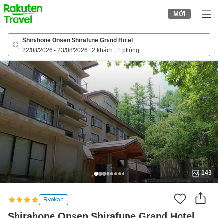
to
MỚI
top
page
Shirahone Onsen Shirafune Grand Hotel
22/08/2026
-
23/08/2026
|
2 khách
|
1 phòng
143
Ryokan
Shirahone Onsen Shirafune Grand Hotel