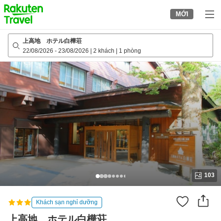
to
MỚI
top
page
上高地 ホテル白樺荘
22/08/2026
-
23/08/2026
|
2 khách
|
1 phòng
103
Khách sạn nghỉ dưỡng
上高地 ホテル白樺荘