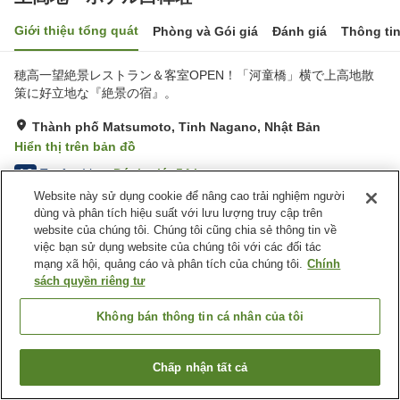
Giới thiệu tổng quát
Phòng và Gói giá
Đánh giá
Thông ti
穂高一望絶景レストラン＆客室OPEN！「河童橋」横で上高地散
策に好立地な『絶景の宿』。
Thành phố Matsumoto, Tỉnh Nagano, Nhật Bản
Hiển thị trên bản đồ
Tuyệt vời
Đánh giá:
54
lượt
4.3
Website này sử dụng cookie để nâng cao trải nghiệm người
dùng và phân tích hiệu suất với lưu lượng truy cập trên
Tiện nghi chỗ nghỉ
website của chúng tôi. Chúng tôi cũng chia sẻ thông tin về
việc bạn sử dụng website của chúng tôi với các đối tác
Nhà hàng
Lounge
mạng xã hội, quảng cáo và phân tích của chúng tôi.
Chính
Cửa hàng
Nhà Tắm Công Cộng
sách quyền riêng tư
Trang chủ
Nhật Bản
Tỉnh Nagano
Thành phố Matsumoto
Không bán thông tin cá nhân của tôi
上高地 ホテル白樺荘
Chấp nhận tất cả
Tìm phòng trống