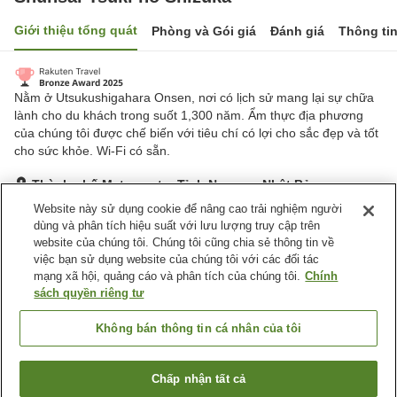
Giới thiệu tổng quát
Phòng và Gói giá
Đánh giá
Thông ti
Nằm ở Utsukushigahara Onsen, nơi có lịch sử mang lại sự chữa
lành cho du khách trong suốt 1,300 năm. Ẩm thực địa phương
của chúng tôi được chế biến với tiêu chí có lợi cho sắc đẹp và tốt
cho sức khỏe. Wi-Fi có sẵn.
Thành phố Matsumoto, Tỉnh Nagano, Nhật Bản
Hiển thị trên bản đồ
Website này sử dụng cookie để nâng cao trải nghiệm người
dùng và phân tích hiệu suất với lưu lượng truy cập trên
Tuyệt vời
Đánh giá:
549
lượt
4.3
website của chúng tôi. Chúng tôi cũng chia sẻ thông tin về
việc bạn sử dụng website của chúng tôi với các đối tác
mạng xã hội, quảng cáo và phân tích của chúng tôi.
Chính
Tiện nghi chỗ nghỉ
sách quyền riêng tư
Bãi đỗ xe
Lounge
Máy bán hàng tự động
Cửa hàng
Không bán thông tin cá nhân của tôi
Trang chủ
Nhật Bản
Tỉnh Nagano
Thành phố Matsumoto
Chấp nhận tất cả
Tìm phòng trống
Shunsai Tsuki no Shizuka