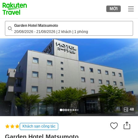
to
MỚI
top
page
Garden Hotel Matsumoto
20/08/2026
-
21/08/2026
|
2 khách
|
1 phòng
48
Khách sạn công tác
Garden Hotel Matsumoto