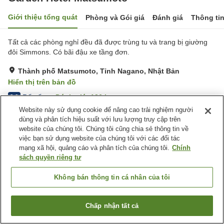
Giới thiệu tổng quát
Phòng và Gói giá
Đánh giá
Thông ti
Tất cả các phòng nghỉ đều đã được trùng tu và trang bị giường
đôi Simmons. Có bãi đậu xe tầng đơn.
Thành phố Matsumoto, Tỉnh Nagano, Nhật Bản
Hiển thị trên bản đồ
Rất tốt
Đánh giá:
136
lượt
3.9
Website này sử dụng cookie để nâng cao trải nghiệm người
dùng và phân tích hiệu suất với lưu lượng truy cập trên
Tiện nghi chỗ nghỉ
website của chúng tôi. Chúng tôi cũng chia sẻ thông tin về
việc bạn sử dụng website của chúng tôi với các đối tác
Bãi đỗ xe
Nhà hàng
mạng xã hội, quảng cáo và phân tích của chúng tôi.
Chính
Máy bán hàng tự động
Giặt ủi có phí
sách quyền riêng tư
Trang chủ
Nhật Bản
Tỉnh Nagano
Thành phố Matsumoto
Không bán thông tin cá nhân của tôi
Garden Hotel Matsumoto
Chấp nhận tất cả
Tìm phòng trống