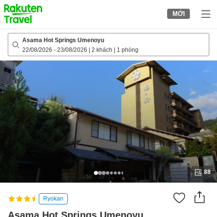
to
MỚI
top
page
Asama Hot Springs Umenoyu
22/08/2026
-
23/08/2026
|
2 khách
|
1 phòng
88
Ryokan
Asama Hot Springs Umenoyu