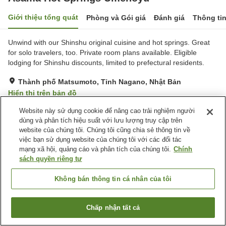
Giới thiệu tổng quát
Phòng và Gói giá
Đánh giá
Thông ti
Unwind with our Shinshu original cuisine and hot springs. Great
for solo travelers, too. Private room plans available. Eligible
lodging for Shinshu discounts, limited to prefectural residents.
Thành phố Matsumoto, Tỉnh Nagano, Nhật Bản
Hiển thị trên bản đồ
Rất tốt
Đánh giá:
12
lượt
4.2
Website này sử dụng cookie để nâng cao trải nghiệm người
dùng và phân tích hiệu suất với lưu lượng truy cập trên
website của chúng tôi. Chúng tôi cũng chia sẻ thông tin về
Tiện nghi chỗ nghỉ
việc bạn sử dụng website của chúng tôi với các đối tác
mạng xã hội, quảng cáo và phân tích của chúng tôi.
Chính
Bãi đỗ xe
Spa / Salon
sách quyền riêng tư
Cafe
Máy bán hàng tự động
Không bán thông tin cá nhân của tôi
Trang chủ
Nhật Bản
Tỉnh Nagano
Thành phố Matsumoto
Asama Hot Springs Umenoyu
Chấp nhận tất cả
Tìm phòng trống