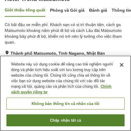
Giới thiệu tổng quát
Phòng và Gói giá
Đánh giá
Thông ti
Có bãi đậu xe miễn phí. Khách sạn có vị trí thuận tiện, cách ga
Matsumoto khoảng năm phút đi bộ và cách Lâu đài Matsumoto
khoảng bảy phút đi bộ, khiến nó trở nên lý tưởng cho việc tham
quan.
Thành phố Matsumoto, Tỉnh Nagano, Nhật Bản
Hiển thị trên bản đồ
Website này sử dụng cookie để nâng cao trải nghiệm người
Rất tốt
Đánh giá:
177
lượt
3.9
dùng và phân tích hiệu suất với lưu lượng truy cập trên
website của chúng tôi. Chúng tôi cũng chia sẻ thông tin về
việc bạn sử dụng website của chúng tôi với các đối tác
Tiện nghi chỗ nghỉ
mạng xã hội, quảng cáo và phân tích của chúng tôi.
Chính
sách quyền riêng tư
Bãi đỗ xe
Cách nhà ga 5 phút đi bộ
Máy bán hàng tự động
Giao Hàng Tận Nhà
Không bán thông tin cá nhân của tôi
Trang chủ
Nhật Bản
Tỉnh Nagano
Thành phố Matsumoto
Chấp nhận tất cả
Hotel Trend Matsumoto
Tìm phòng trống