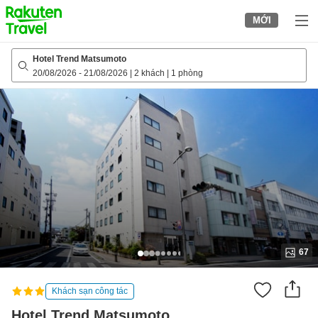
to
MỚI
top
page
Hotel Trend Matsumoto
20/08/2026
-
21/08/2026
|
2 khách
|
1 phòng
67
Khách sạn công tác
Hotel Trend Matsumoto