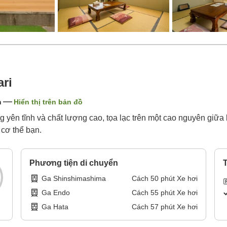
ri
n
Hiển thị trên bản đồ
yên tĩnh và chất lượng cao, tọa lạc trên một cao nguyên giữa b
 cơ thể bạn.
Phương tiện di chuyển
T
Ga Shinshimashima
Cách
50
phút
Xe hơi
Ga Endo
Cách
55
phút
Xe hơi
Ga Hata
Cách
57
phút
Xe hơi