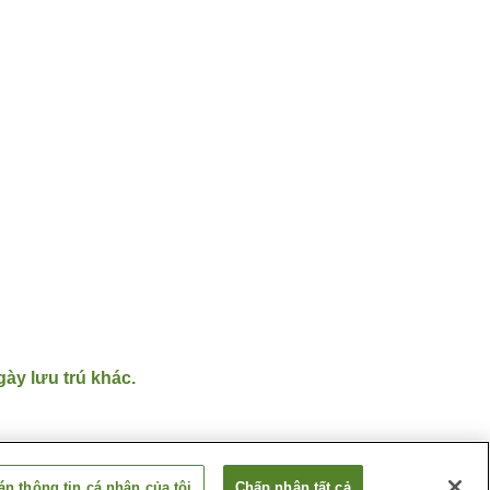
gày lưu trú khác.
n thông tin cá nhân của tôi
Chấp nhận tất cả