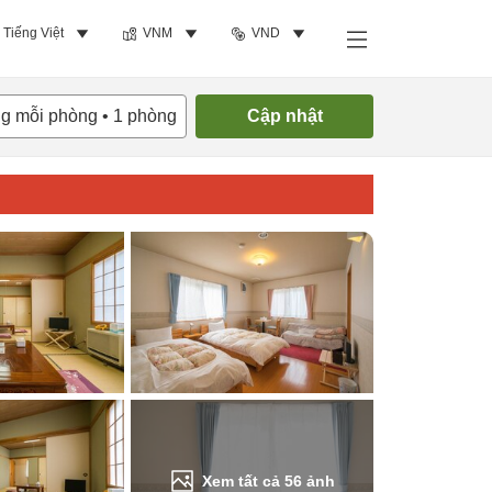
Tiếng Việt
VNM
VND
Tìm phòng trống
ng mỗi phòng
•
1
phòng
Cập nhật
Xem tất cả
56
ảnh