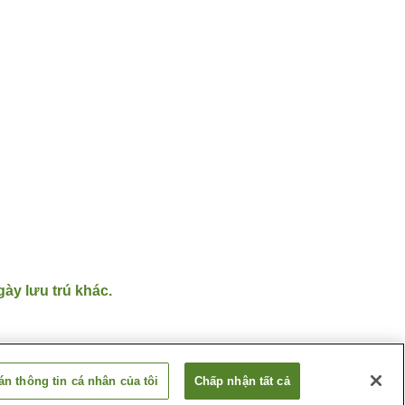
gày lưu trú khác.
n thông tin cá nhân của tôi
Chấp nhận tất cả