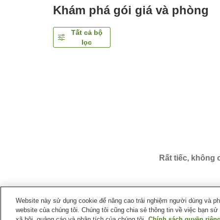
Khám phá gói giá và phòng
Tất cả bộ
lọc
Rất tiếc, không
Website này sử dụng cookie để nâng cao trải nghiệm người dùng và phân
website của chúng tôi. Chúng tôi cũng chia sẻ thông tin về việc bạn sử
Trang chủ
Nhật Bản
Tỉnh Nagano
Làng Minamim
xã hội, quảng cáo và phân tích của chúng tôi.
Chính sách quyền riêng