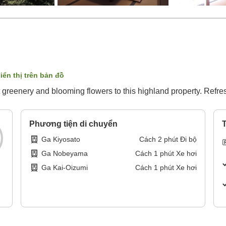
iển thị trên bản đồ
t greenery and blooming flowers to this highland property. Refresh
Phương tiện di chuyển
T
Ga Kiyosato
Cách
2
phút
Đi bộ
Ga Nobeyama
Cách
1
phút
Xe hơi
Ga Kai-Oizumi
Cách
1
phút
Xe hơi