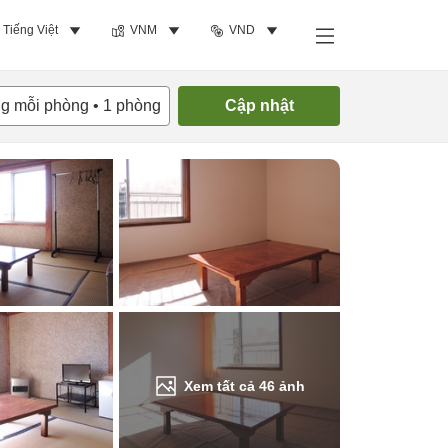
Tiếng Việt
VNM
VND
Tìm phòng trống
ng mỗi phòng
•
1
phòng
Cập nhật
Xem tất cả
46
ảnh