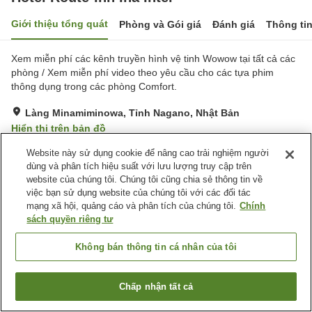
Giới thiệu tổng quát
Phòng và Gói giá
Đánh giá
Thông ti
Xem miễn phí các kênh truyền hình vệ tinh Wowow tại tất cả các
phòng / Xem miễn phí video theo yêu cầu cho các tựa phim
thông dụng trong các phòng Comfort.
Làng Minamiminowa, Tỉnh Nagano, Nhật Bản
Hiển thị trên bản đồ
Rất tốt
Đánh giá:
162
lượt
4.1
Website này sử dụng cookie để nâng cao trải nghiệm người
dùng và phân tích hiệu suất với lưu lượng truy cập trên
website của chúng tôi. Chúng tôi cũng chia sẻ thông tin về
Tiện nghi chỗ nghỉ
việc bạn sử dụng website của chúng tôi với các đối tác
mạng xã hội, quảng cáo và phân tích của chúng tôi.
Chính
Bãi đỗ xe
Nhà hàng
sách quyền riêng tư
Máy bán hàng tự động
Nhà Tắm Công Cộng
Không bán thông tin cá nhân của tôi
Trang chủ
Nhật Bản
Tỉnh Nagano
Làng Minamiminowa
Hotel Route-Inn Ina Inter
Chấp nhận tất cả
Tìm phòng trống