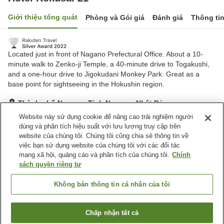
Giới thiệu tổng quát
Phòng và Gói giá
Đánh giá
Thông ti
Located just in front of Nagano Prefectural Office. About a 10-
minute walk to Zenko-ji Temple, a 40-minute drive to Togakushi,
and a one-hour drive to Jigokudani Monkey Park. Great as a
base point for sightseeing in the Hokushin region.
Thành phố Nagano, Tỉnh Nagano, Nhật Bản
Hiển thị trên bản đồ
Website này sử dụng cookie để nâng cao trải nghiệm người
dùng và phân tích hiệu suất với lưu lượng truy cập trên
Tuyệt vời
Đánh giá:
1,284
lượt
4.3
website của chúng tôi. Chúng tôi cũng chia sẻ thông tin về
việc bạn sử dụng website của chúng tôi với các đối tác
mạng xã hội, quảng cáo và phân tích của chúng tôi.
Chính
Tiện nghi chỗ nghỉ
sách quyền riêng tư
Bãi đỗ xe
Phòng xông đá nóng
Spa / Salon
Nhà hàng
Không bán thông tin cá nhân của tôi
Trang chủ
Nhật Bản
Tỉnh Nagano
Thành phố Nagano
Chấp nhận tất cả
Tìm phòng trống
Hotel Kokusai 21