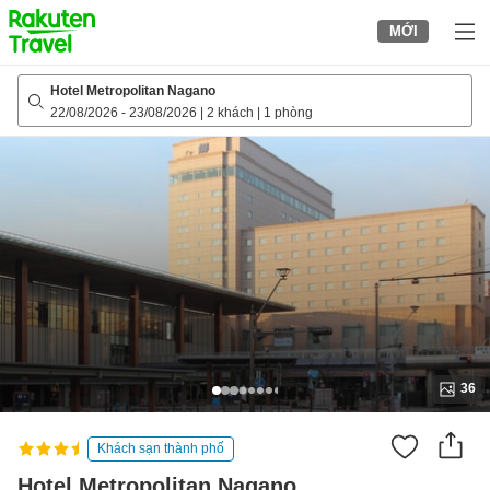
to
MỚI
top
page
Hotel Metropolitan Nagano
22/08/2026
-
23/08/2026
|
2 khách
|
1 phòng
36
Khách sạn thành phố
Hotel Metropolitan Nagano