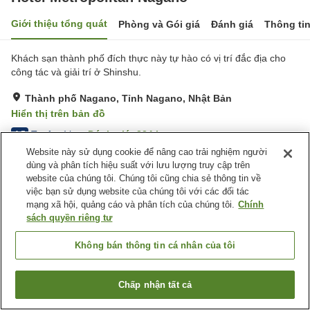
Giới thiệu tổng quát
Phòng và Gói giá
Đánh giá
Thông ti
Khách sạn thành phố đích thực này tự hào có vị trí đắc địa cho
công tác và giải trí ở Shinshu.
Thành phố Nagano, Tỉnh Nagano, Nhật Bản
Hiển thị trên bản đồ
Tuyệt vời
Đánh giá:
334
lượt
4.5
Website này sử dụng cookie để nâng cao trải nghiệm người
dùng và phân tích hiệu suất với lưu lượng truy cập trên
Tiện nghi chỗ nghỉ
website của chúng tôi. Chúng tôi cũng chia sẻ thông tin về
việc bạn sử dụng website của chúng tôi với các đối tác
Wi-Fi
Cách nhà ga 5 phút đi bộ
mạng xã hội, quảng cáo và phân tích của chúng tôi.
Chính
Lounge
Bar
sách quyền riêng tư
Trang chủ
Nhật Bản
Tỉnh Nagano
Thành phố Nagano
Không bán thông tin cá nhân của tôi
Hotel Metropolitan Nagano
Chấp nhận tất cả
Tìm phòng trống